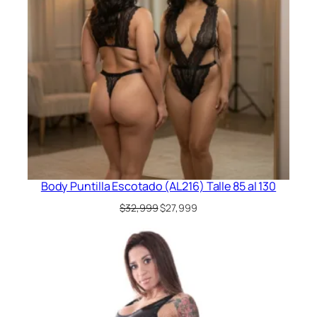
Body Puntilla Escotado (AL216) Talle 85 al 130
El
El
$
32,999
$
27,999
precio
precio
original
actual
era:
es:
$32,999.
$27,999.