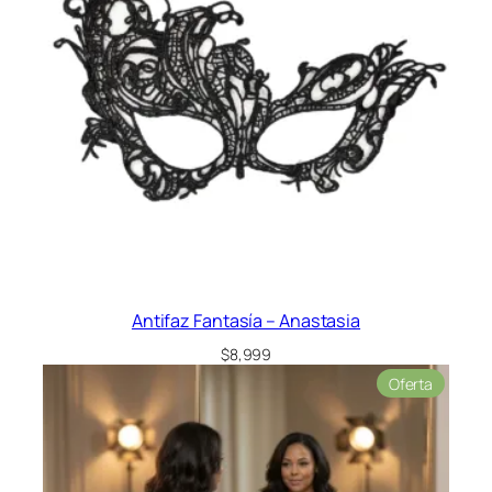
Antifaz Fantasía – Anastasia
$
8,999
Product
Oferta
en
oferta