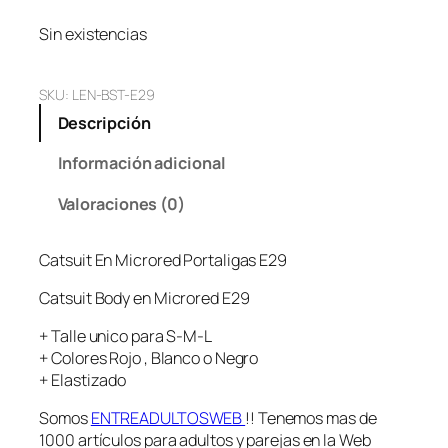
Sin existencias
SKU:
LEN-BST-E29
Descripción
Información adicional
Valoraciones (0)
Catsuit En Microred Portaligas E29
Catsuit Body en Microred E29
+ Talle unico para S-M-L
+ Colores Rojo , Blanco o Negro
+ Elastizado
Somos
ENTREADULTOSWEB
!! Tenemos mas de
1000 artículos para adultos y parejas en la Web