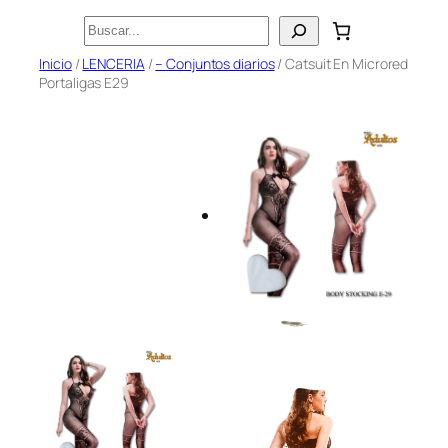
Saltar
Buscar
al
Inicio
/
LENCERIA
/
– Conjuntos diarios
/ Catsuit En Microred
contenido
Portaligas E29