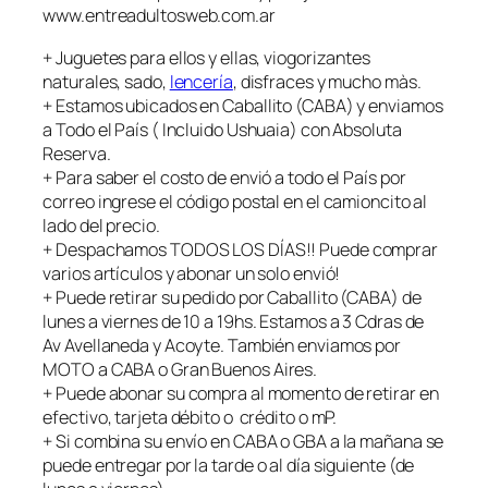
www.entreadultosweb.com.ar
+ Juguetes para ellos y ellas, viogorizantes
naturales, sado,
lencería
, disfraces y mucho màs.
+ Estamos ubicados en Caballito (CABA) y enviamos
a Todo el País ( Incluido Ushuaia) con Absoluta
Reserva.
+ Para saber el costo de envió a todo el País por
correo ingrese el código postal en el camioncito al
lado del precio.
+ Despachamos TODOS LOS DÍAS!! Puede comprar
varios artículos y abonar un solo envió!
+ Puede retirar su pedido por Caballito (CABA) de
lunes a viernes de 10 a 19hs. Estamos a 3 Cdras de
Av Avellaneda y Acoyte. También enviamos por
MOTO a CABA o Gran Buenos Aires.
+ Puede abonar su compra al momento de retirar en
efectivo, tarjeta débito o crédito o mP.
+ Si combina su envío en CABA o GBA a la mañana se
puede entregar por la tarde o al día siguiente (de