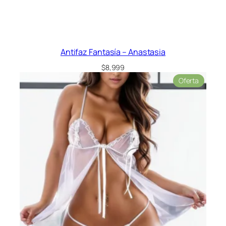
Antifaz Fantasía – Anastasia
$
8,999
Product
Oferta
en
oferta