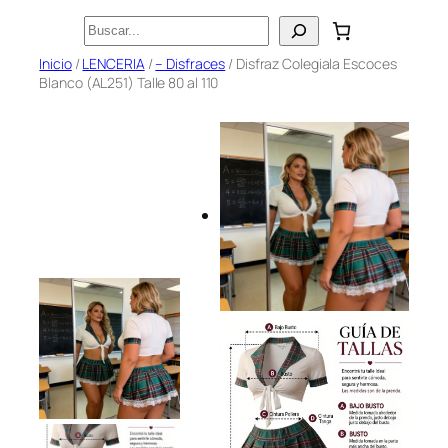
Saltar
Buscar
al
Inicio
/
LENCERIA
/
– Disfraces
/ Disfraz Colegiala Escoces
contenido
Blanco (AL251) Talle 80 al 110