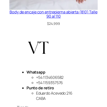
Body de encaje con entrepierna abierta (810) Talle
90 al 110
$
24,999
Whatsapp
+54 1134606582
+54 1159357576
Punto de retiro
Eduardo Acevedo 216
CABA