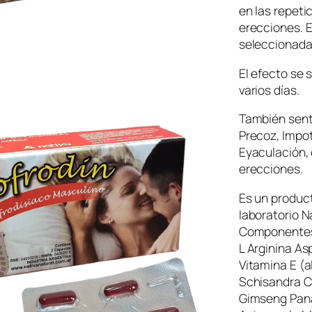
en las repeti
erecciones. 
seleccionada
El efecto se 
varios días.
También sent
Precoz, Impot
Eyaculación, 
erecciones.
Es un product
laboratorio N
Componente
L Arginina A
Vitamina E (
Schisandra C
Gimseng Pana