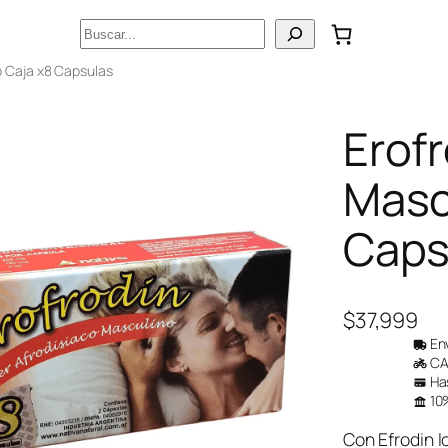
Buscar
o Caja x8 Capsulas
Erofr
Masc
Caps
$
37,999
Env
CAB
Has
10%
Con Efrodin l