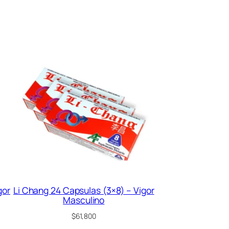
gor
Li Chang 24 Capsulas (3×8) – Vigor
Masculino
$
61,800