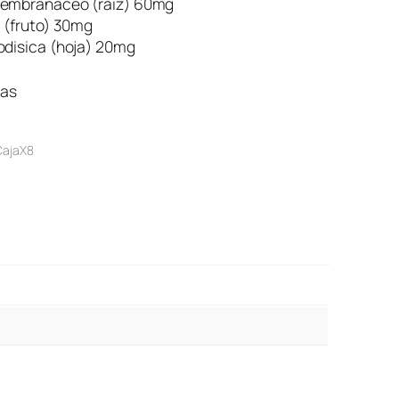
Membranaceo (raiz) 60mg
 (fruto) 30mg
odisica (hoja) 20mg
ias
CajaX8