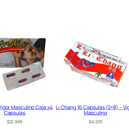
M
a
s
c
u
l
i
n
o
C
a
j
a
x
8
Vigor Masculino Caja x4
Li Chang 16 Capsulas (2×8) – Vi
C
Capsulas
Masculino
a
p
$
22,999
$
41,200
s