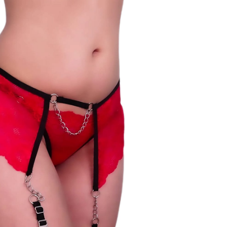
c
a
j
e
–
P
o
l
l
e
r
i
t
a
a
r
t
9
0