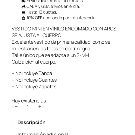
Envíos discretos a todo el país.
CABA y GBA envíos en el día.
Hasta 12 cuotas.
10% OFF abonando por transferencia.
VESTIDO MINI EN VINILO ENGOMADO CON AROS –
SE AJUSTA AL CUERPO
Excelente vestido de primera calidad, como se
muestran en las fotos en color negro
Talle único que se adapta a un S-M-L
Calza bien al cuerpo.
– No incluye Tanga
– No Incluye Guantes
– No Incluye Zapatos
Hay existencias
V
−
+
e
s
Descripción
t
i
Información adicional