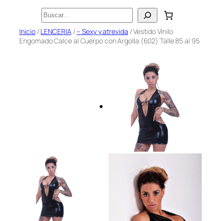
Saltar
Buscar
al
Inicio
/
LENCERIA
/
– Sexy y atrevida
/ Vestido Vinilo
contenido
Engomado Calce al Cuerpo con Argolla (602) Talle 85 al 95