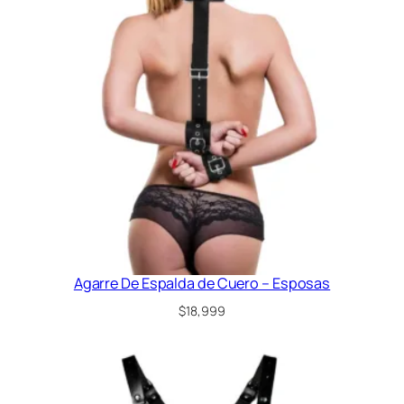
6
0
2
)
T
a
l
l
e
8
5
a
l
9
5
Agarre De Espalda de Cuero – Esposas
c
$
18,999
a
n
t
i
d