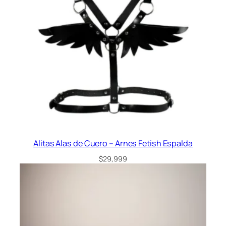
a
d
Alitas Alas de Cuero – Arnes Fetish Espalda
$
29,999