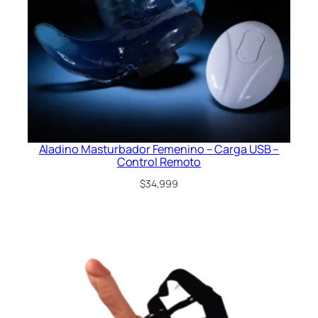
Aladino Masturbador Femenino – Carga USB –
Control Remoto
$
34,999