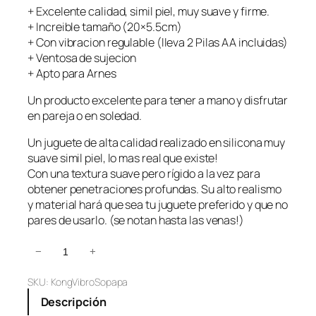
+ Excelente calidad, simil piel, muy suave y firme.
+ Increible tamaño (20×5.5cm)
+ Con vibracion regulable (lleva 2 Pilas AA incluidas)
+ Ventosa de sujecion
+ Apto para Arnes
Un producto excelente para tener a mano y disfrutar
en pareja o en soledad.
Un juguete de alta calidad realizado en silicona muy
suave simil piel, lo mas real que existe!
Con una textura suave pero rígido a la vez para
obtener penetraciones profundas. Su alto realismo
y material hará que sea tu juguete preferido y que no
pares de usarlo. (se notan hasta las venas!)
V
−
+
i
SKU:
KongVibroSopapa
b
r
Descripción
a