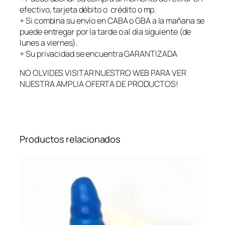
5
efectivo, tarjeta débito o crédito o mp.
c
+ Si combina su envío en CABA o GBA a la mañana se
m
puede entregar por la tarde o al día siguiente (de
–
lunes a viernes).
C
+ Su privacidad se encuentra GARANTIZADA
o
n
NO OLVIDES VISITAR NUESTRO WEB PARA VER
V
NUESTRA AMPLIA OFERTA DE PRODUCTOS!
e
n
t
o
Productos relacionados
s
a
c
a
n
t
i
d