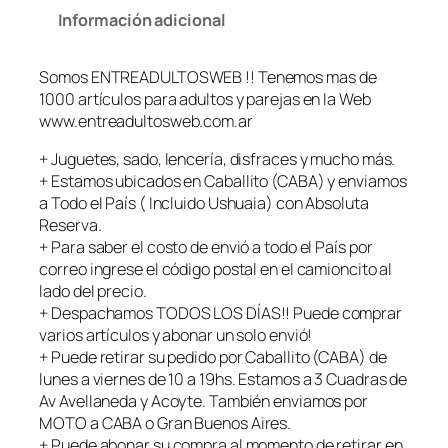
d
Información adicional
o
r
Somos ENTREADULTOSWEB !! Tenemos mas de
C
1000 artículos para adultos y parejas en la Web
o
www.entreadultosweb.com.ar
n
s
+ Juguetes, sado, lencería, disfraces y mucho más.
o
+ Estamos ubicados en Caballito (CABA) y enviamos
l
a Todo el País ( Incluido Ushuaia) con Absoluta
a
Reserva.
d
+ Para saber el costo de envió a todo el País por
o
correo ingrese el código postal en el camioncito al
r
lado del precio.
K
+ Despachamos TODOS LOS DÍAS!! Puede comprar
o
varios artículos y abonar un solo envió!
n
+ Puede retirar su pedido por Caballito (CABA) de
g
lunes a viernes de 10 a 19hs. Estamos a 3 Cuadras de
2
Av Avellaneda y Acoyte. También enviamos por
0
MOTO a CABA o Gran Buenos Aires.
x
+ Puede abonar su compra al momento de retirar en