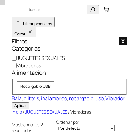
Saltar
Buscar
al
contenido
Filtrar productos
Cerrar
Filtros
X
Categorías
C
JUGUETES SEXUALES
a
Vibradores
t
Alimentacion
e
A
g
Recargable USB
l
o
i
Bala
, 
clitoris
, 
inalambrico
, 
recargable
, 
usb
, 
Vibrador
r
m
í
Aplicar
e
a
Inicio
/
JUGUETES SEXUALES
/ Vibradores
n
Ordenar por
Mostrando los 2
t
resultados
a
c