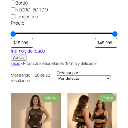
r
Bordò
NEGRO-BORDO
Langostino
Precio
Intimo y delicado
Aplicar
Inicio
/ Productos etiquetados “Intimo y delicado”
Ordenar por
Mostrando 1–20 de 22
resultados
P
P
Oferta
Oferta
r
r
o
o
d
d
u
u
c
c