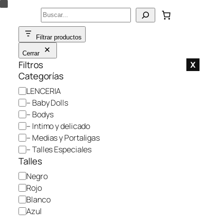
Saltar
Buscar
al
contenido
Filtrar productos
Cerrar
Filtros
X
Categorías
C
LENCERIA
a
– Baby Dolls
t
– Bodys
e
– Intimo y delicado
g
– Medias y Portaligas
o
– Talles Especiales
r
Talles
í
C
Negro
a
o
Rojo
l
Blanco
o
Azul