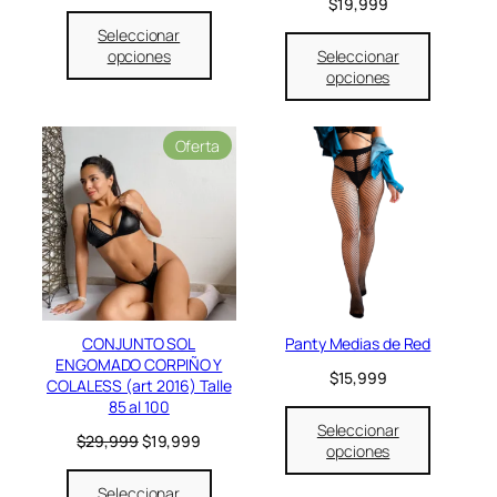
$
19,999
$
,
3
9
Seleccionar
4
9
opciones
Seleccionar
,
9
opciones
9
.
9
9
P
Oferta
.
r
o
d
u
c
t
o
e
n
CONJUNTO SOL
Panty Medias de Red
o
ENGOMADO CORPIÑO Y
f
$
15,999
COLALESS (art 2016) Talle
e
85 al 100
r
Seleccionar
t
E
E
$
29,999
$
19,999
opciones
a
l
l
p
p
Seleccionar