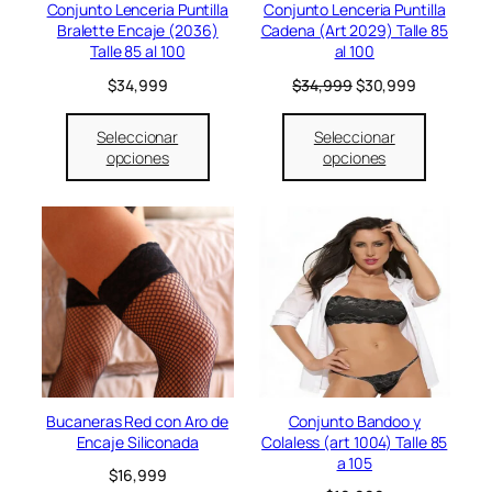
e
:
e
:
Conjunto Lenceria Puntilla
Conjunto Lenceria Puntilla
o
r
$
r
$
Bralette Encaje (2036)
Cadena (Art 2029) Talle 85
f
a
3
a
3
Talle 85 al 100
al 100
e
:
9
:
1
r
E
E
$
34,999
$
34,999
$
30,999
$
,
$
,
t
l
l
4
9
3
9
a
p
p
5
9
4
9
Seleccionar
Seleccionar
r
r
,
9
,
9
opciones
opciones
e
e
9
.
9
.
c
c
9
9
i
i
9
9
o
o
.
.
o
a
r
c
i
t
g
u
i
a
n
l
a
e
l
s
e
:
Bucaneras Red con Aro de
Conjunto Bandoo y
r
$
Encaje Siliconada
Colaless (art 1004) Talle 85
a
3
a 105
$
16,999
:
0