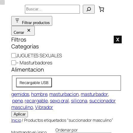
Saltar
Buscar
al
contenido
Filtrar productos
Cerrar
Filtros
X
Categorías
C
JUGUETES SEXUALES
a
– Masturbadores
t
Alimentacion
e
A
g
Recargable USB
l
o
i
gemidos
, 
hombre
, 
masturbacion
, 
masturbador
,
r
m
pene
, 
recargable
, 
sexo oral
, 
silicona
, 
succionador
í
e
masculino
, 
Vibrador
a
n
Aplicar
t
Inicio
/ Productos etiquetados “succionador masculino”
a
Ordenar por
Mostrando el único
c