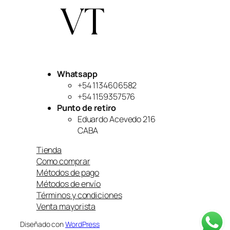
o
a
r
c
i
t
g
u
i
a
n
l
a
e
Whatsapp
l
s
e
:
+54 1134606582
r
$
+54 1159357576
a
9
Punto de retiro
:
9
Eduardo Acevedo 216
$
,
CABA
1
9
2
9
Tienda
0
9
Como comprar
,
.
0
Métodos de pago
0
Métodos de envío
0
Términos y condiciones
.
Venta mayorista
Diseñado con
WordPress