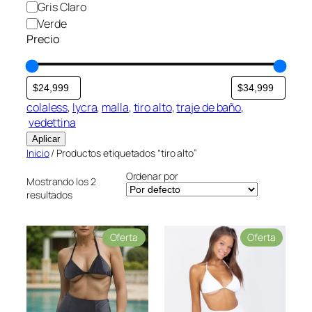
Gris Claro
Verde
Precio
colaless
, 
lycra
, 
malla
, 
tiro alto
, 
traje de baño
,
vedettina
Aplicar
Inicio
/ Productos etiquetados “tiro alto”
Ordenar por
Mostrando los 2
resultados
P
P
Oferta
Oferta
r
r
o
o
d
d
u
u
c
c