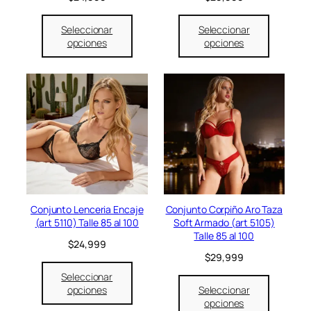
2
9
2
9
9
9
9
9
Seleccionar
Seleccionar
,
9
,
9
opciones
opciones
9
.
9
.
9
9
9
9
.
.
Conjunto Lenceria Encaje
Conjunto Corpiño Aro Taza
(art 5110) Talle 85 al 100
Soft Armado (art 5105)
Talle 85 al 100
$
24,999
$
29,999
Seleccionar
opciones
Seleccionar
opciones