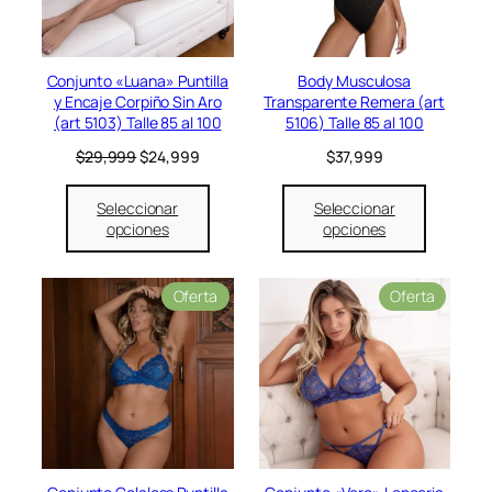
t
o
e
n
Conjunto «Luana» Puntilla
Body Musculosa
o
y Encaje Corpiño Sin Aro
Transparente Remera (art
f
(art 5103) Talle 85 al 100
5106) Talle 85 al 100
e
r
E
E
$
29,999
$
24,999
$
37,999
t
l
l
a
p
p
Seleccionar
Seleccionar
r
r
opciones
opciones
e
e
c
c
i
i
P
P
Oferta
Oferta
o
o
r
r
o
a
o
o
r
c
d
d
i
t
u
u
g
u
c
c
i
a
t
t
n
l
o
o
a
e
e
e
l
s
n
n
e
: