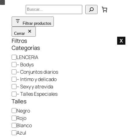
Saltar
Buscar
al
contenido
Filtrar productos
Cerrar
Filtros
X
Categorías
C
LENCERIA
a
– Bodys
t
– Conjuntos diarios
e
– Intimo y delicado
g
– Sexy y atrevida
o
– Talles Especiales
r
Talles
í
C
Negro
a
o
Rojo
l
Blanco
o
Azul