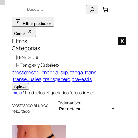
Saltar
Buscar
al
contenido
Filtrar productos
Cerrar
Filtros
X
Categorías
C
LENCERIA
a
– Tangas y Colaless
t
crossdreser
, 
lenceria
, 
slip
, 
tanga
, 
trans
,
e
transexuales
, 
transgenero
, 
travestis
g
Aplicar
o
Inicio
/ Productos etiquetados “crossdreser”
r
Ordenar por
í
Mostrando el único
resultado
a