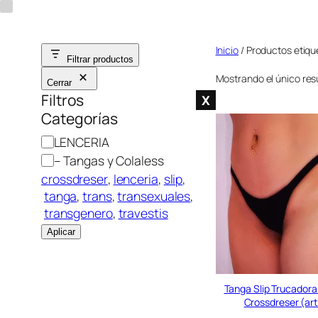
Saltar
al
Inicio
/ Productos etique
contenido
Filtrar productos
Mostrando el único res
Cerrar
Filtros
X
Categorías
C
LENCERIA
a
– Tangas y Colaless
t
crossdreser
, 
lenceria
, 
slip
,
e
tanga
, 
trans
, 
transexuales
,
g
transgenero
, 
travestis
o
Aplicar
r
í
a
Tanga Slip Trucadora
Crossdreser (ar