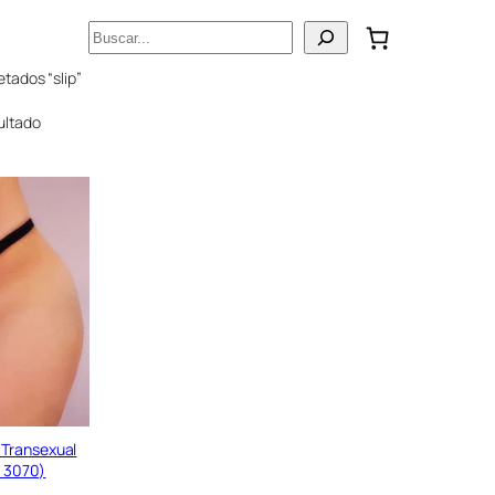
Buscar
tados “slip”
ultado
 Transexual
t 3070)