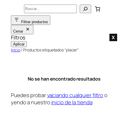
Saltar
Buscar
al
contenido
Filtrar productos
Cerrar
Filtros
X
Aplicar
Inicio
/ Productos etiquetados “placer”
No se han encontrado resultados
Puedes probar
vaciando cualquier filtro
o
yendo a nuestro
inicio de la tienda