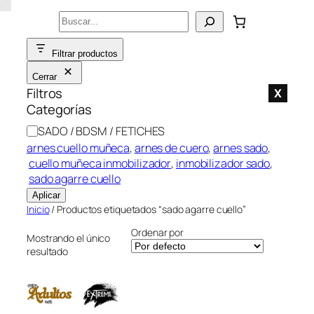
Saltar
Buscar
al
contenido
Filtrar productos
Cerrar
Filtros
X
Categorías
C
SADO / BDSM / FETICHES
a
arnes cuello muñeca
, 
arnes de cuero
, 
arnes sado
,
t
cuello muñeca inmobilizador
, 
inmobilizador sado
,
e
sado agarre cuello
g
Aplicar
o
Inicio
/ Productos etiquetados “sado agarre cuello”
r
Ordenar por
í
Mostrando el único
resultado
a