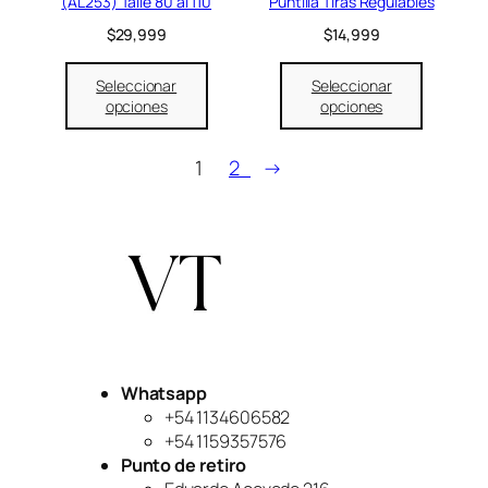
(AL253) Talle 80 al 110
Puntilla Tiras Regulables
$
29,999
$
14,999
Seleccionar
Seleccionar
opciones
opciones
1
2
→
Whatsapp
+54 1134606582
+54 1159357576
Punto de retiro