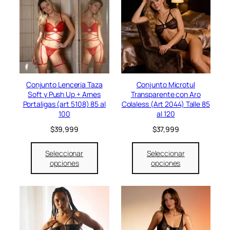
o
a
r
c
i
t
g
u
i
a
n
l
a
e
l
s
e
:
Conjunto Lenceria Taza
Conjunto Microtul
r
$
Soft y Push Up + Arnes
Transparente con Aro
a
1
Portaligas (art 5108) 85 al
Colaless (Art 2044) Talle 85
:
9
100
al 120
$
,
$
39,999
$
37,999
2
9
4
9
,
9
Seleccionar
Seleccionar
9
.
opciones
opciones
9
9
.