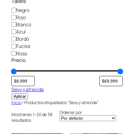
Talles
C
Negro
o
Rojo
l
Blanco
o
Azul
r
Bordò
Fucsia
Rosa
Precio
Sexy y atrevida
Aplicar
Inicio
/ Productos etiquetados “Sexy y atrevida”
Ordenar por
Mostrando 1–20 de 38
resultados