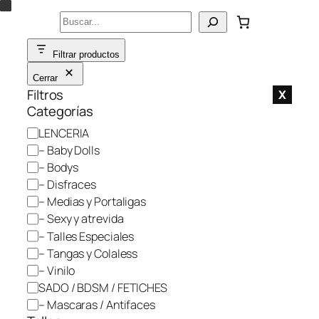
Saltar
Buscar
al
contenido
Filtrar productos
Cerrar
Filtros
X
Categorías
C
LENCERIA
a
– Baby Dolls
t
– Bodys
e
– Disfraces
g
– Medias y Portaligas
o
– Sexy y atrevida
r
– Talles Especiales
í
– Tangas y Colaless
a
– Vinilo
SADO / BDSM / FETICHES
– Mascaras / Antifaces