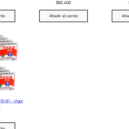
$
82,400
rito
Añadir al carrito
Añad
10×8) – Vigor
o
0
rito