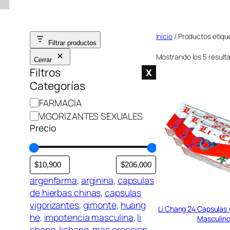
Saltar
al
Inicio
/ Productos etiqu
contenido
Filtrar productos
Mostrando los 5 result
Cerrar
Filtros
X
Categorías
C
FARMACIA
a
VIGORIZANTES SEXUALES
t
Precio
e
g
o
r
argenfarma
, 
arginina
, 
capsulas
í
de hierbas chinas
, 
capsulas
a
vigorizantes
, 
gimonte
, 
huang
Li Chang 24 Capsulas 
he
, 
impotencia masculina
, 
li
Masculin
chang
, 
lichang
, 
mas ereccion
,