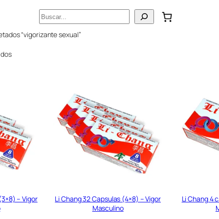
Buscar
etados “vigorizante sexual”
ados
(3×8) – Vigor
Li Chang 32 Capsulas (4×8) – Vigor
Li Chang 4 c
o
Masculino
M