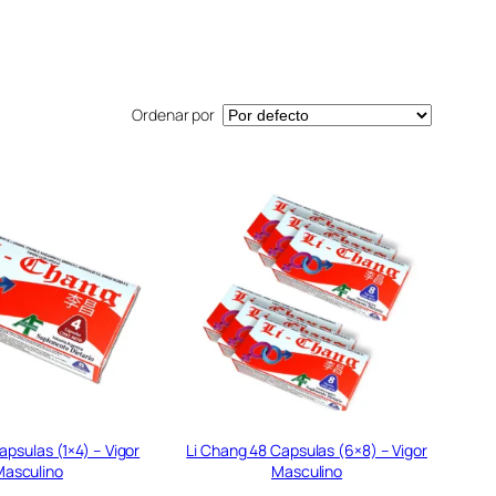
Ordenar por
apsulas (1×4) – Vigor
Li Chang 48 Capsulas (6×8) – Vigor
asculino
Masculino