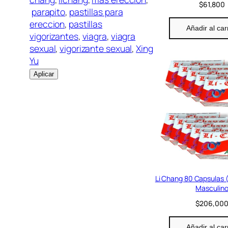
$
61,800
parapito
, 
pastillas para
ereccion
, 
pastillas
Añadir al car
vigorizantes
, 
viagra
, 
viagra
sexual
, 
vigorizante sexual
, 
Xing
Yu
Aplicar
Li Chang 80 Capsulas (
Masculin
$
206,00
Añadir al car